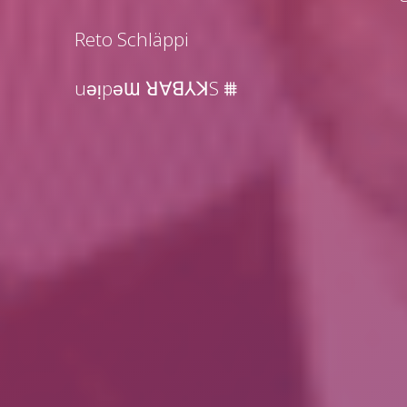
Reto Schläppi
uǝᴉpǝƜ ꓤ∀ꓭ⅄ꓘS ⩩