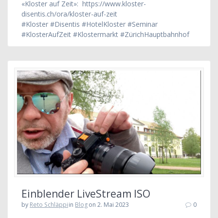
«Kloster auf Zeit»: https://www.kloster-
disentis.ch/ora/kloster-auf-zeit
#Kloster #Disentis #HotelKloster #Seminar
#KlosterAufZeit #Klostermarkt #ZürichHauptbahnhof
Einblender LiveStream ISO
by
Reto Schläppi
in
Blog
on 2. Mai 2023
0