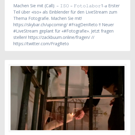
Machen Sie mit (Call): – 𝙸𝚂𝙾 – 𝙵𝚘𝚝𝚘𝚕𝚊𝚋𝚘𝚛1-𝘢 Erster
Teil über «iso» als Einblender für den LiveStream zum
Thema Fotografie. Machen Sie mit!
https://skybar.ch/upcoming/ #FragDenReto !! Neuer
#LiveStream geplant für «#Fotografie». Jetzt fragen
stellen! https://zackbuum.online/fragen/ //
https://twitter.com/FragReto