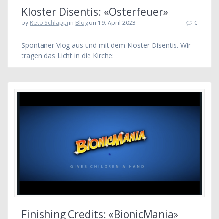
Kloster Disentis: «Osterfeuer»
by
Reto Schläppi
in
Blog
on 19. April 2023
0
Spontaner Vlog aus und mit dem Kloster Disentis. Wir
tragen das Licht in die Kirche:
Finishing Credits: «BionicMania»