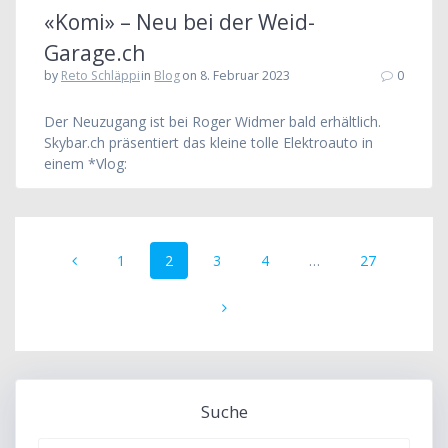
«Komi» – Neu bei der Weid-
Garage.ch
by
Reto Schläppi
in
Blog
on 8. Februar 2023
0
Der Neuzugang ist bei Roger Widmer bald erhältlich.
Skybar.ch präsentiert das kleine tolle Elektroauto in
einem *Vlog:
Beitrags-
Seite
Seite
Seite
Seite
Seite
1
2
3
4
…
27
Navigation
Suche
Suche