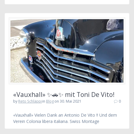
«Vauxhall» ✨🚗✨ mit Toni De Vito!
by
Reto Schläppi
in
Blog
on 30. Mai 2021
0
«Vauxhall» Vielen Dank an Antonio De Vito !! Und dem
Verein Colonia libera italiana. Swiss Montage