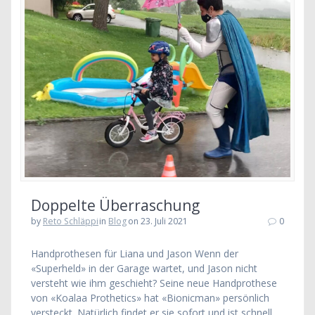
Doppelte Überraschung
by
Reto Schläppi
in
Blog
on 23. Juli 2021
0
Handprothesen für Liana und Jason Wenn der
«Superheld» in der Garage wartet, und Jason nicht
versteht wie ihm geschieht? Seine neue Handprothese
von «Koalaa Prothetics» hat «Bionicman» persönlich
versteckt. Natürlich findet er sie sofort und ist schnell