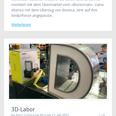
montiert mit dem Übermantel vom «Bionicman». Liana
ebenso mit dem Überzug von Bionica, eine auf ihre
Bedürfnisse angepasste…
Weiterlesen
3D-Labor
by
Reto Schläppi
in
Blog
on 17. Juli 2021
0