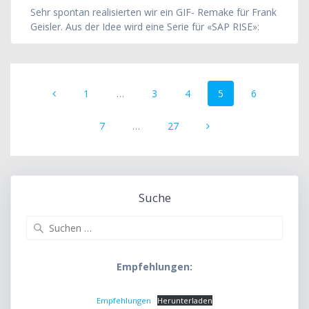
Sehr spontan realisierten wir ein GIF- Remake für Frank
Geisler. Aus der Idee wird eine Serie für «SAP RISE»:
Beitrags-
Seite
Seite
Seite
Seite
Seite
1
…
3
4
5
6
Navigation
Seite
Seite
7
…
27
Suche
Suche
nach:
Empfehlungen:
Empfehlungen
Herunterladen