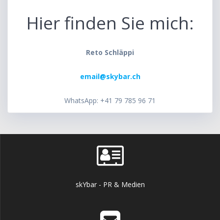
Hier finden Sie mich:
Reto Schläppi
email@skybar.ch
WhatsApp: +41 79 785 96 71
skYbar - PR & Medien