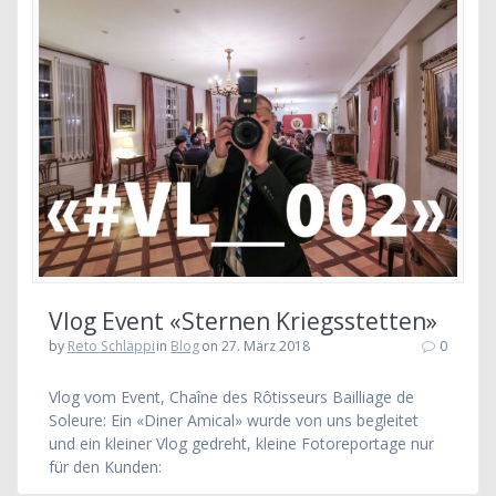
Vlog Event «Sternen Kriegsstetten»
by
Reto Schläppi
in
Blog
on 27. März 2018
0
Vlog vom Event, Chaîne des Rôtisseurs Bailliage de
Soleure: Ein «Diner Amical» wurde von uns begleitet
und ein kleiner Vlog gedreht, kleine Fotoreportage nur
für den Kunden: