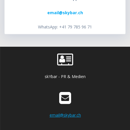
email@skybar.ch
WhatsApp: +41 79 785 96 71
skYbar - PR & Medien
email@skybar.ch