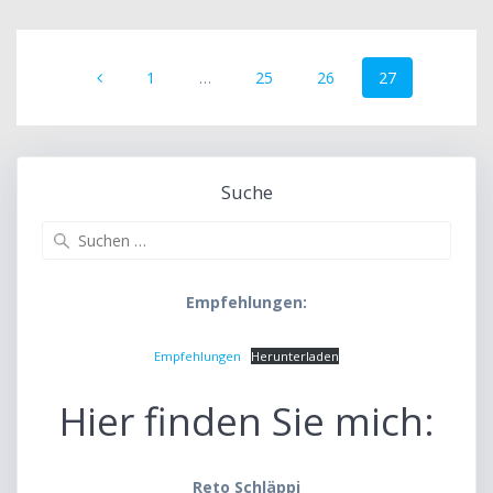
Beitrags-
Seite
Seite
Seite
Seite
1
…
25
26
27
Navigation
Suche
Suche
nach:
Empfehlungen:
Empfehlungen
Herunterladen
Hier finden Sie mich:
Reto Schläppi