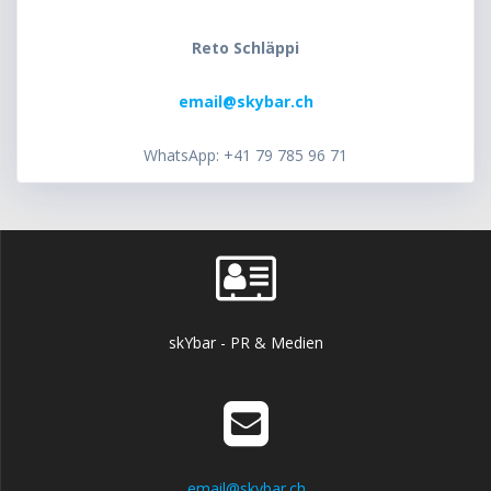
Reto Schläppi
email@skybar.ch
WhatsApp: +41 79 785 96 71
skYbar - PR & Medien
email@skybar.ch