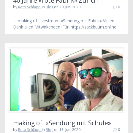
40 Jahre «rote Fabrik» Zürich
by
Reto Schläppi
in
Blog
on 20. Juni 2020
0
– making of Livestream «Sendung mit Fabrik» Vielen
Dank allen Mitwirkenden !Für: https://zackbuum.online
making of: «Sendung mit Schule»
by
Reto Schläppi
in
Blog
on 13. Juni 2020
0