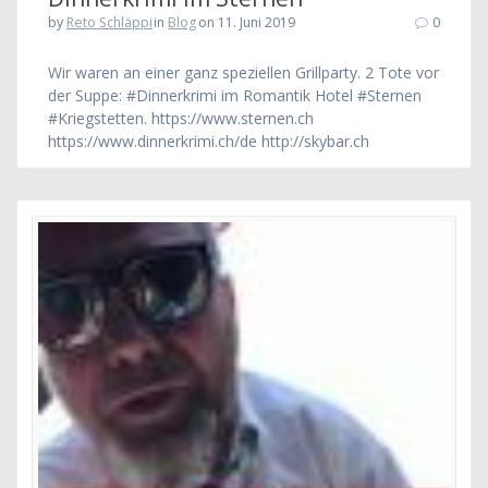
by
Reto Schläppi
in
Blog
on 11. Juni 2019
0
Wir waren an einer ganz speziellen Grillparty. 2 Tote vor
der Suppe: #Dinnerkrimi im Romantik Hotel #Sternen
#Kriegstetten. https://www.sternen.ch
https://www.dinnerkrimi.ch/de http://skybar.ch