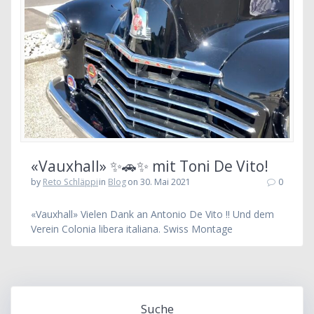
«Vauxhall» ✨🚗✨ mit Toni De Vito!
by
Reto Schläppi
in
Blog
on 30. Mai 2021
0
«Vauxhall» Vielen Dank an Antonio De Vito !! Und dem
Verein Colonia libera italiana. Swiss Montage
Suche