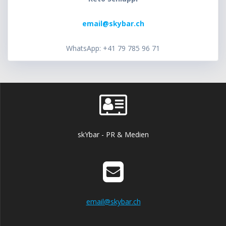
email@skybar.ch
WhatsApp: +41 79 785 96 71
skYbar - PR & Medien
email@skybar.ch