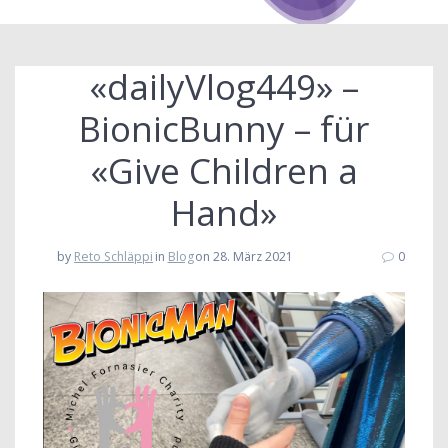
«dailyVlog449» –
BionicBunny – für
«Give Children a
Hand»
by
Reto Schläppi
in
Blog
on 28. März 2021
0