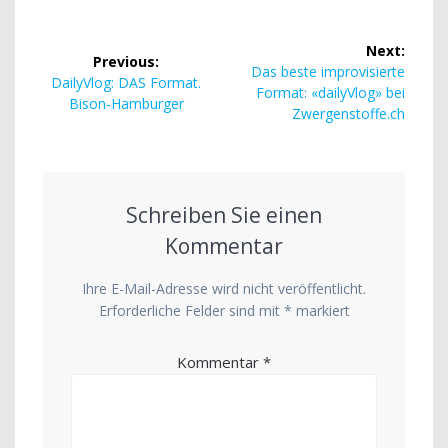
Beitragsnavigation
Next:
Previous:
Next
Das beste improvisierte
Previous
DailyVlog: DAS Format.
post:
Format: «dailyVlog» bei
post:
Bison-Hamburger
Zwergenstoffe.ch
Schreiben Sie einen
Kommentar
Ihre E-Mail-Adresse wird nicht veröffentlicht.
Erforderliche Felder sind mit
*
markiert
Kommentar
*