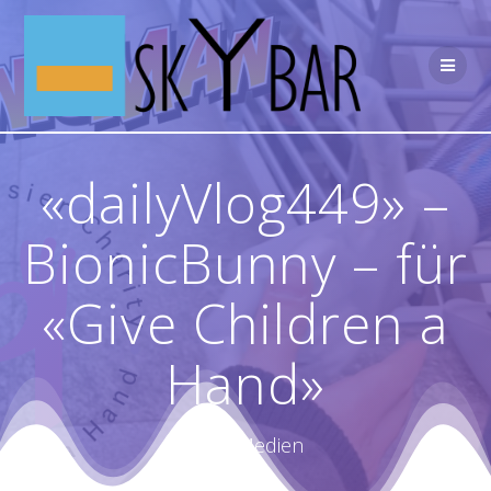
Skip
to
content
«dailyVlog449» –
BionicBunny – für
«Give Children a
Hand»
PR & Medien