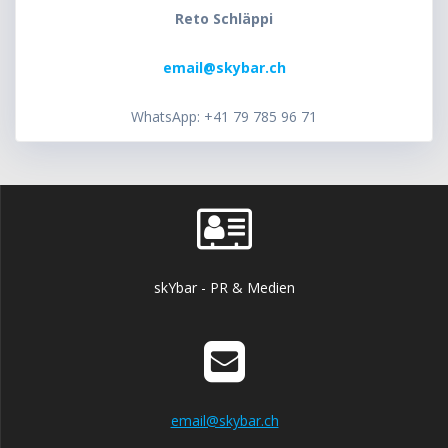
Reto Schläppi
email@skybar.ch
WhatsApp: +41 79 785 96 71
skYbar - PR & Medien
email@skybar.ch