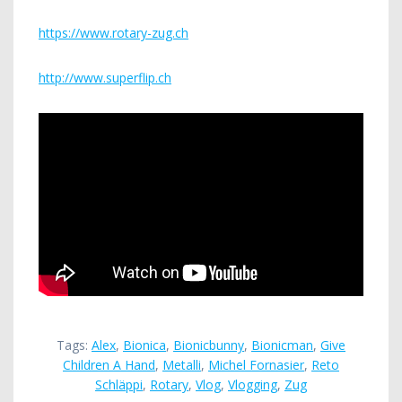
https://www.rotary-zug.ch
http://www.superflip.ch
Tags:
Alex
,
Bionica
,
Bionicbunny
,
Bionicman
,
Give
Children A Hand
,
Metalli
,
Michel Fornasier
,
Reto
Schläppi
,
Rotary
,
Vlog
,
Vlogging
,
Zug