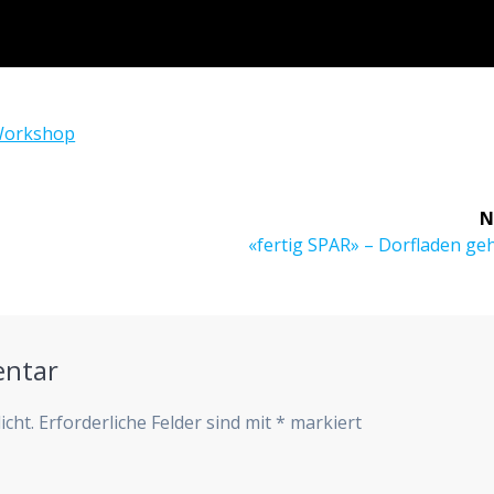
orkshop
N
Next
«fertig SPAR» – Dorfladen ge
post:
entar
icht.
Erforderliche Felder sind mit
*
markiert