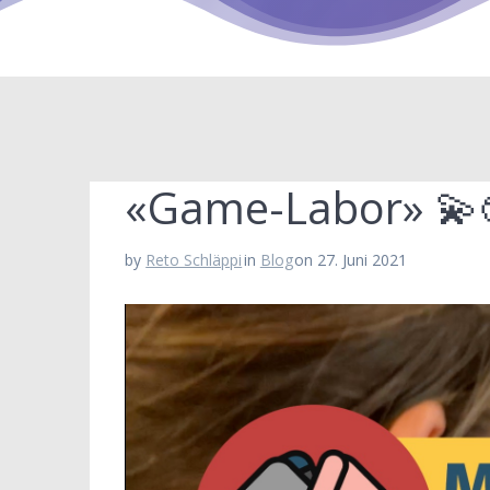
«Game-Labor» 💫
by
Reto Schläppi
in
Blog
on 27. Juni 2021