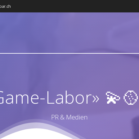
bar.ch
Game-Labor» 💫
PR & Medien