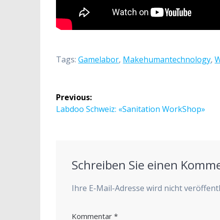
Tags:
Gamelabor
,
Makehumantechnology
,
W
Beitragsnavigation
Previous:
Previous
Labdoo Schweiz: «Sanitation WorkShop»
post:
Schreiben Sie einen Komm
Ihre E-Mail-Adresse wird nicht veröffentl
Kommentar
*