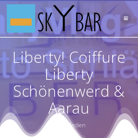
Skip
to
content
Liberty! Coiffure
Liberty
Schönenwerd &
Aarau
PR & Medien