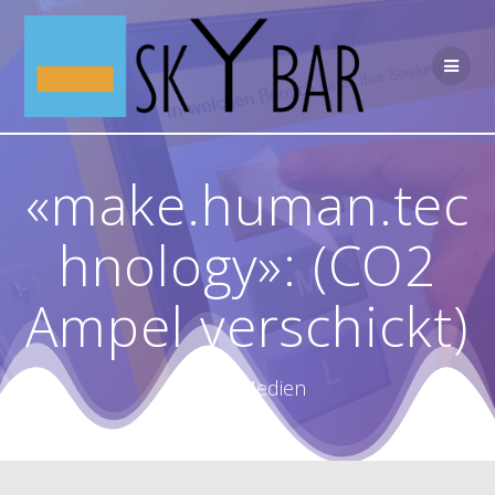
Skip
to
content
«make.human.tec
hnology»: (CO2
Ampel verschickt)
PR & Medien