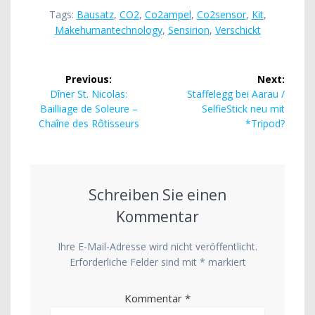
Tags:
Bausatz
,
CO2
,
Co2ampel
,
Co2sensor
,
Kit
,
Makehumantechnology
,
Sensirion
,
Verschickt
Beitragsnavigation
Previous:
Next:
Previous
Next
Dîner St. Nicolas:
Staffelegg bei Aarau /
post:
post:
Bailliage de Soleure –
SelfieStick neu mit
Chaîne des Rôtisseurs
*Tripod?
Schreiben Sie einen
Kommentar
Ihre E-Mail-Adresse wird nicht veröffentlicht.
Erforderliche Felder sind mit
*
markiert
Kommentar
*