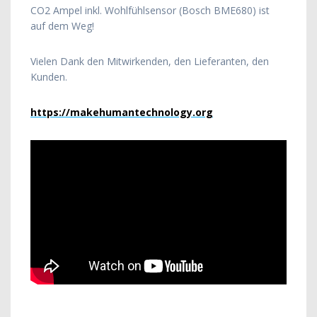
CO2 Ampel inkl. Wohlfühlsensor (Bosch BME680) ist
auf dem Weg!
Vielen Dank den Mitwirkenden, den Lieferanten, den
Kunden.
https://makehumantechnology.org