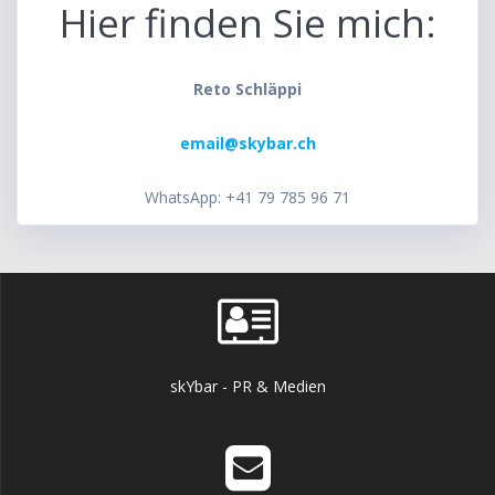
Hier finden Sie mich:
Reto Schläppi
email@skybar.ch
WhatsApp: +41 79 785 96 71
skYbar - PR & Medien