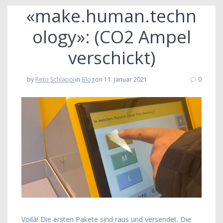
«make.human.techn
ology»: (CO2 Ampel
verschickt)
by
Reto Schläppi
in
Blog
on 11. Januar 2021
0
Voilà! Die ersten Pakete sind raus und versendet. Die