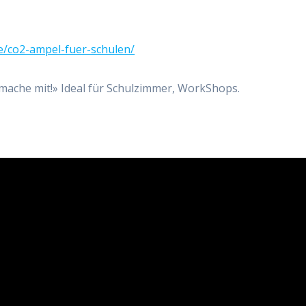
/co2-ampel-fuer-schulen/
d mache mit!» Ideal für Schulzimmer, WorkShops.