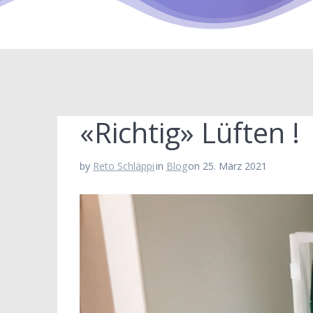
«Richtig» Lüften !
by
Reto Schläppi
in
Blog
on 25. März 2021