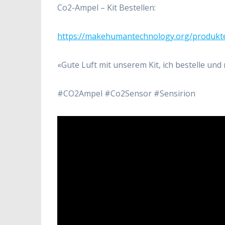
Co2-Ampel – Kit Bestellen:
https://makehumantechnology.org/produkte
«Gute Luft mit unserem Kit, ich bestelle un
#CO2Ampel #Co2Sensor #Sensirion