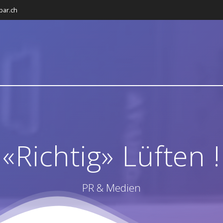
bar.ch
«Richtig» Lüften !
PR & Medien