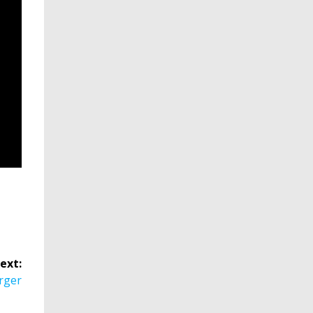
ext:
rger