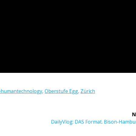
humantechnology
,
Oberstufe Egg
,
Zürich
N
Next
DailyVlog: DAS Format. Bison-Hambu
post: