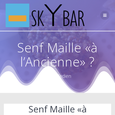
Skip
to
content
Senf Maille «à
l’Ancienne» ?
PR & Medien
Senf Maille «à