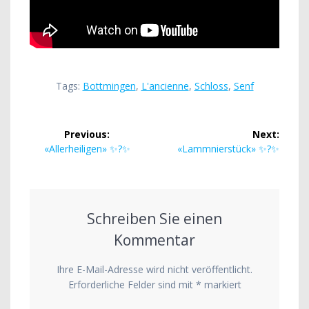
Tags:
Bottmingen
,
L'ancienne
,
Schloss
,
Senf
Beitragsnavigation
Previous:
Next:
Previous
Next
«Allerheiligen» ✨?✨
«Lammnierstück» ✨?✨
post:
post:
Schreiben Sie einen
Kommentar
Ihre E-Mail-Adresse wird nicht veröffentlicht.
Erforderliche Felder sind mit
*
markiert