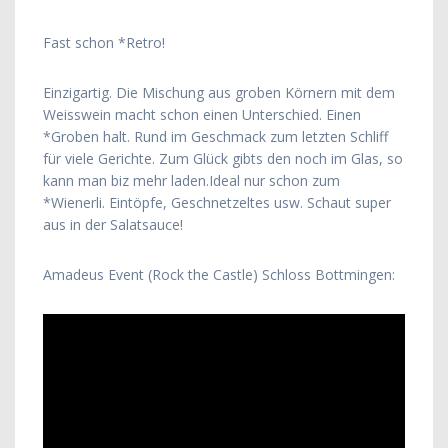
Fast schon *Retro!
Einzigartig. Die Mischung aus groben Körnern mit dem
Weisswein macht schon einen Unterschied. Einen
*Groben halt. Rund im Geschmack zum letzten Schliff
für viele Gerichte. Zum Glück gibts den noch im Glas, so
kann man biz mehr laden.Ideal nur schon zum
*Wienerli. Eintöpfe, Geschnetzeltes usw. Schaut super
aus in der Salatsauce!
Amadeus Event (Rock the Castle) Schloss Bottmingen: