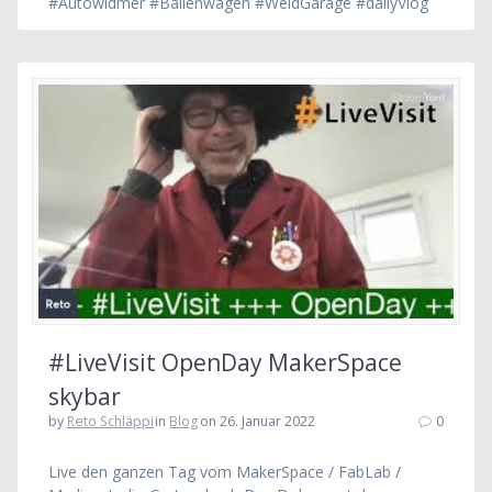
#Autowidmer #Ballenwagen #WeidGarage #dailyVlog
#LiveVisit OpenDay MakerSpace
skybar
by
Reto Schläppi
in
Blog
on 26. Januar 2022
0
Live den ganzen Tag vom MakerSpace / FabLab /