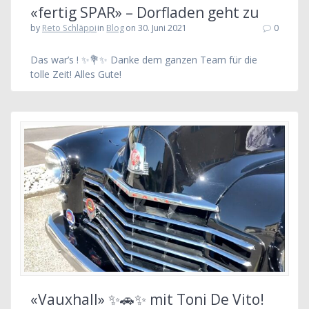
«fertig SPAR» – Dorfladen geht zu
by
Reto Schläppi
in
Blog
on 30. Juni 2021
0
Das war’s ! ✨💐✨ Danke dem ganzen Team für die
tolle Zeit! Alles Gute!
«Vauxhall» ✨🚗✨ mit Toni De Vito!