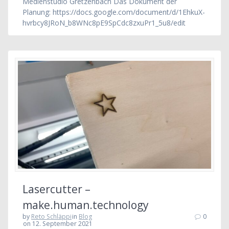
Medienstudio Gretzenbach Das Dokument der
Planung: https://docs.google.com/document/d/1EhkuX-
hvrbcy8JRoN_b8WNc8pE9SpCdc8zxuPr1_5u8/edit
Lasercutter –
make.human.technology
by
Reto Schläppi
in
Blog
0
on 12. September 2021