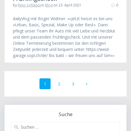
by
Reto Schläppi
in
Blog
on 23. April 2021
0
dailyVlog mit Roger Widmer: «»Jetzt heisst es bei uns:
«Urban, Basic, Spezial, Make Up oder Best». Dann
pflegt unser Team Ihr Auto mit viel Liebe und Herzblut
und dem passenden Frühlingscheck. Und mit unserer
Online Terminierung bestimmen Sie den richtigen
Zeitpunkt jederzeit und bequem unter: https://weid-
garage.sopl.ch/de/ Bis bald – wir freuen uns auf Sie!»»
Beitrags-
Seite
Seite
Seite
1
2
3
Navigation
Suche
Suche
nach: