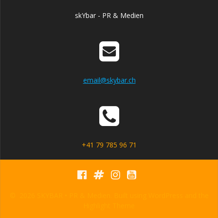
skYbar - PR & Medien
email@skybar.ch
+41 79 785 96 71
© 2026 SKYBAR • PR & Medien. Built using WordPress and the
Highlight Theme