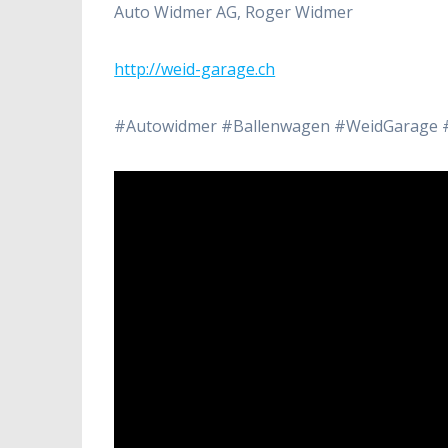
Auto Widmer AG, Roger Widmer
http://weid-garage.ch
#Autowidmer #Ballenwagen #WeidGarage #