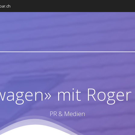
bar.ch
wagen» mit Roge
PR & Medien