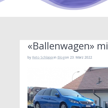
«Ballenwagen» mi
by
Reto Schläppi
in
Blog
on 23. März 2022