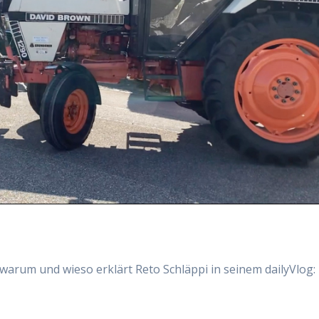
arum und wieso erklärt Reto Schläppi in seinem dailyVlog: