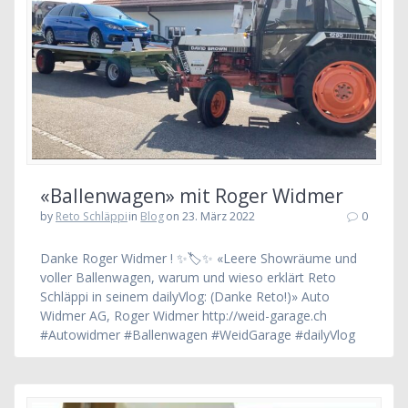
«Ballenwagen» mit Roger Widmer
by
Reto Schläppi
in
Blog
on 23. März 2022
0
Danke Roger Widmer ! ✨🏷✨ «Leere Showräume und
voller Ballenwagen, warum und wieso erklärt Reto
Schläppi in seinem dailyVlog: (Danke Reto!)» Auto
Widmer AG, Roger Widmer http://weid-garage.ch
#Autowidmer #Ballenwagen #WeidGarage #dailyVlog