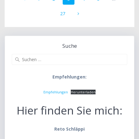
Navigation
Seite
27
Suche
Suche
nach:
Empfehlungen:
Empfehlungen
Herunterladen
Hier finden Sie mich:
Reto Schläppi