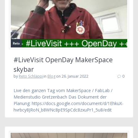
#LiveVisit OpenDay MakerSpace
skybar
by
Reto Schläppi
in
Blog
on 26. Januar 2022
0
Live den ganzen Tag vom MakerSpace / FabLab /
Medienstudio Gretzenbach Das Dokument der
Planung: https://docs.google.com/document/d/1EhkuX-
hvrbcy8JRoN_b8WNc8pE9SpCdc8zxuPr1_5u8/edit