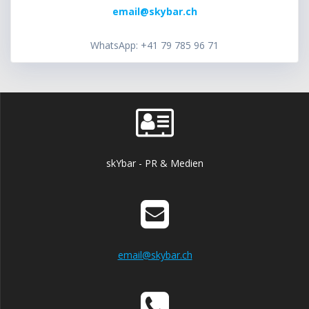
email@skybar.ch
WhatsApp: +41 79 785 96 71
skYbar - PR & Medien
email@skybar.ch