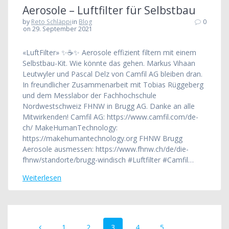
Aerosole – Luftfilter für Selbstbau
by
Reto Schläppi
in
Blog
0
on 29. September 2021
«LuftFilter» ✨☕️✨ Aerosole effizient filtern mit einem
Selbstbau-Kit. Wie könnte das gehen. Markus Vihaan
Leutwyler und Pascal Delz von Camfil AG bleiben dran.
In freundlicher Zusammenarbeit mit Tobias Rüggeberg
und dem Messlabor der Fachhochschule
Nordwestschweiz FHNW in Brugg AG. Danke an alle
Mitwirkenden! Camfil AG: https://www.camfil.com/de-
ch/ MakeHumanTechnology:
https://makehumantechnology.org FHNW Brugg
Aerosole ausmessen: https://www.fhnw.ch/de/die-
fhnw/standorte/brugg-windisch #Luftfilter #Camfil…
Weiterlesen
Beitrags-
Seite
Seite
Seite
Seite
Seite
1
2
3
4
5
…